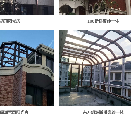
斜顶阳光房
108断桥窗纱一体
绿洲弯圆阳光房
东方绿洲断桥窗纱一体