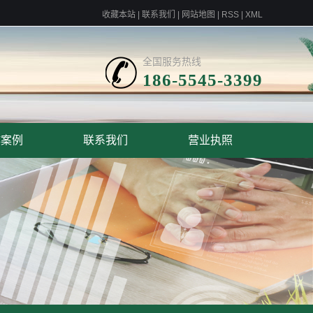
收藏本站
|
联系我们
|
网站地图
|
RSS
|
XML
全国服务热线
186-5545-3399
作案例
联系我们
营业执照