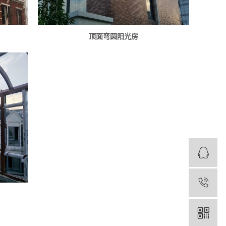
顶面弯圆阳光房