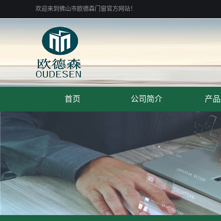
欢迎来到佛山市欧德森门窗官方网站！
首页
公司简介
产品