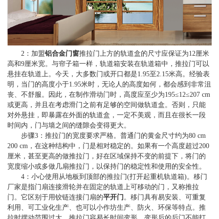
2：加盟
铝合金门窗
推拉门上方的轨道盒的尺寸应保证为12厘米
高和9厘米宽。与帘子箱一样，轨道箱安装在轨道箱中，推拉门可以
悬挂在轨道上。今天，大多数门或开口都是1.95至2.15米高。经验表
明，当门的高度小于1.95米时，无论人的高度如何，都会感到非常沮
丧、不舒服。因此，在制作滑动门时，高度应至少为195≤12≤207 cm
或更高，并且在考虑滑门之前有足够的空间做轨道盒。否则，只能
对外悬挂，即暴露在外面的轨道盒，一定不美观，而且在很长一段
时间内，门与墙之间的缝隙会变得更大。
步骤3：推拉门的宽度要求严格。普通门的黄金尺寸约为80 cm
200 cm，在这种结构中，门是相对稳定的。如果有一个高度超过200
厘米，甚至更高的做推拉门，好在区域保持不变的前提下，将门的
宽度缩小或多做几扇推拉门，以保持门的稳定性和使用的安全性。
4：小心使用从地板到顶部的推拉门(打开起重机轨道箱)。移门
厂家是指门扇连接滑轮并在固定的轨道上可移动的门，又称推拉
门。它区别于用铰链连接门扇的
平开门
。移门具有易安装、可重复
利用、可工业化生产、也可以小作坊生产、防火、环保等特点。推
拉时摆动范围过大，推拉门容易长时间变形，变形后的后门不能打