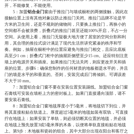
开，不能修复，不能使用。
5：加盟
铝合金门
窗由于推拉门与墙或橱柜的两侧接触，因此在
接触位置上没有其他对象以防止推拉门关闭。推拉门品牌不论是平
方米的卫生间，还是不规则的储物间，只要换上推拉门，再狭小的
空间都不会被浪费，折叠式的推拉门甚至还能100%开启，不占一分
空间。从使用上看，推拉门无疑极大地方便了居室的空间分割和利
用，其合理的推拉式设计满足了现代生活所讲究紧凑的秩序和节
奏。例如，抽屉在橱柜中的位置应避免与推拉门相交，且应比底板
高至少1 cm；折叠式门柜中的抽屉距侧壁至少15 cm。还应特别注意
墙上的电源开关和插座。如果推拉门无法关闭，则应更改开关和插
座的位置。步骤6：确保您制作的任何材质的地板都是水平的，并且
门的墙是水平的和垂直的。否则，安装完成后门将倾斜。可调误差
不大于10 mm。
7：加盟铝合金门窗不要在安装位置安装踢线。加盟铝合金门窗
石膏线可安装在墙柜上方的密封板上。如果门直接通向顶部，请不
要安装石膏线。
8：加盟铝合金门窗地毯厚度小于5毫米，将地毯切下到位，并
将其直接粘贴在轨道上。厚度超过5毫米的地毯如装有双轨，可直接
拧在地毯上：如果安装了单轨，则必须切断其位置的地毯，并必须
在地毯上预先放置3或5毫米厚的木条，以便将单轨直接粘贴在地毯
上。第9步：木地板和瓷砖的组合，其中大部分出现在阳台和客厅之