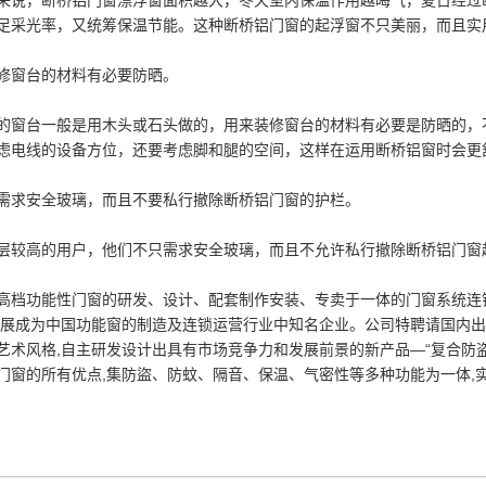
来说，断桥铝门窗漂浮窗面积越大，冬天室内保温作用越晦气，夏日经过
足采光率，又统筹保温节能。这种断桥铝门窗的起浮窗不只美丽，而且实
窗台的材料有必要防晒。
台一般是用木头或石头做的，用来装修窗台的材料有必要是防晒的，不
虑电线的设备方位，还要考虑脚和腿的空间，这样在运用断桥铝窗时会更
求安全玻璃，而且不要私行撤除断桥铝门窗的护栏。
高的用户，他们不只需求安全玻璃，而且不允许私行撤除断桥铝门窗
高档功能性门窗的研发、设计、配套制作安装、专卖于一体的门窗系统连锁运
展成为中国功能窗的制造及连锁运营行业中知名企业。公司特聘请国内出
艺术风格,自主研发设计出具有市场竞争力和发展前景的新产品—“复合防盗
门窗的所有优点,集防盜、防蚊、隔音、保温、气密性等多种功能为一体,