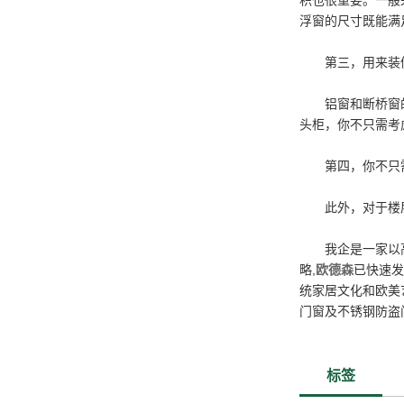
积也很重要。一般
浮窗的尺寸既能满
第三，用来装修
铝窗和断桥窗的窗
头柜，你不只需考
第四，你不只需
此外，对于楼层较
我企是一家以
略,
欧德森
已快速发
统家居文化和欧美
门窗及不锈钢防盗
标签