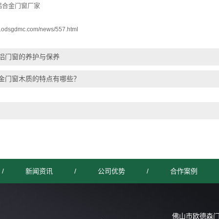
铝合金门窗厂家
w.odsgdmc.com/news/557.html
铝门窗的养护与保养
金门窗木质的特点有哪些？
/
新闻资讯
/
公司优势
/
合作案例
佛山市欧德森