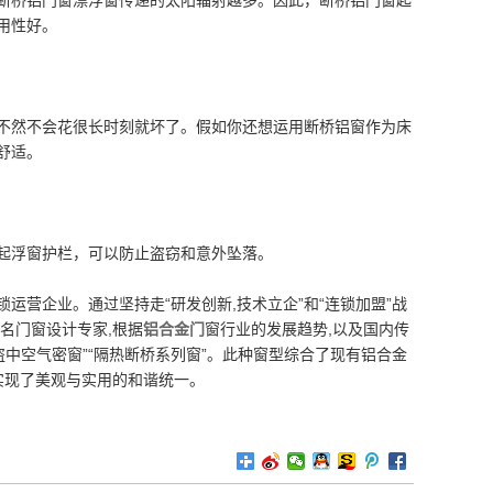
断桥铝门窗漂浮窗传递的太阳辐射越多。因此，断桥铝门窗起
用性好。
然不会花很长时刻就坏了。假如你还想运用断桥铝窗作为床
舒适。
起浮窗护栏，可以防止盗窃和意外坠落。
营企业。通过坚持走“研发创新,技术立企”和“连锁加盟”战
名门窗设计专家,根据
铝合金门
窗行业的发展趋势,以及国内传
中空气密窗”“隔热断桥系列窗”。此种窗型综合了现有铝合金
实现了美观与实用的和谐统一。