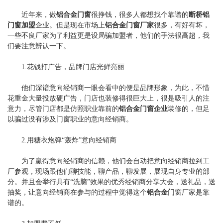
近年来，做
铝合金门窗
很挣钱，很多人都想找个靠谱的
断桥铝
门窗加盟
企业。但是现在市场上
铝合金门窗厂家
很多，有好有坏，
一些不良厂家为了利益更是设局骗加盟者，他们的手法很高超，我
们要注意辨认一下。
1.花钱打广告，品牌门店光鲜亮丽
他们深谙意向经销商一眼会看中的便是品牌形象，为此，不惜
花重金大量投放硬广告，门店也装修得很巨大上，很是吸引人的注
意力，尽管门店都是仿照职业靠前的
铝合金门窗企业
装修的，但足
以骗过没有涉及门窗职业的意向经销商。
2.用糖衣炮弹“轰炸”意向经销商
为了赢得意向经销商的信赖，他们会自动把意向经销商拉到工
厂参观，现场跟他们聊技能，聊产品，聊发展，展现自身专业的部
分。并且会举行具有“洗脑”效果的优秀经销商分享大会，送礼品，送
抽奖，让意向经销商在参与的过程中觉得这个
铝合金门
窗厂家是靠
谱的。