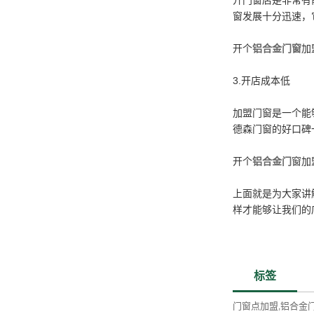
开门窗店是非常有
窗发展十分迅速，
开个
铝合金门窗
加
3.开店成本低
加盟门窗是一个能
德森门窗的好口碑
开个
铝合金门
窗加
上面就是为大家讲
样才能够让我们的
标签
门窗点加盟
铝合金
,