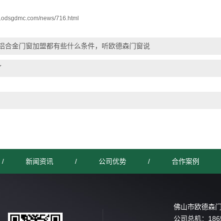
w.odsgdmc.com/news/716.html
铝合金门窗加盟都有些什么条件，听欧德森门窗说
了
/
新闻资讯
/
公司优势
/
合作案例
佛山市欧德森
公司总机：
186