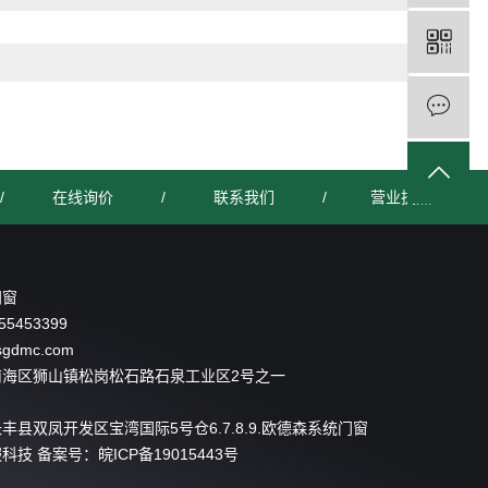
/
在线询价
/
联系我们
/
营业执照
门窗
55453399
sgdmc.com
南海区狮山镇松岗松石路石泉工业区2号之一
丰县双凤开发区宝湾国际5号仓6.7.8.9.欧德森系统门窗
服科技
备案号：
皖ICP备19015443号