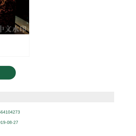
564104273
019-08-27