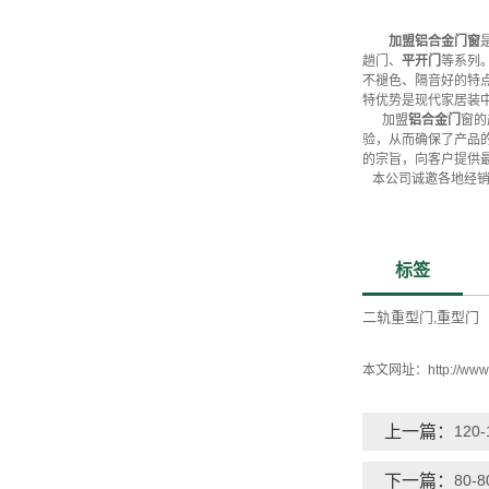
加盟铝合金门窗
趟门、
平开门
等系列
不褪色、隔音好的特
特优势是现代家居装
加盟
铝合金门
窗的
验，从而确保了产品
的宗旨，向客户提供
本公司诚邀各地经销
标签
二轨重型门
重型门
,
本文网址：
http://ww
上一篇：
120
下一篇：
80