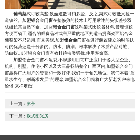
葡萄架
式可较高些,铁丝道数可稍多些。反之,架式可较低只拉一
道铁丝。
加盟铝合金门窗
在整修剪的技术上可用后述的头状整枝双
枝组长其自然下垂。加盟
铝合金门窗
这种架式比较省材料,管理也较
方便而省工,适合的鲜食品种或害严重的地区则适当提高架面铝合金
葡萄架不只适用,而且美观,加盟
铝合金门
窗在进行装置建立的时候认
可的优势还是十分多的。防水、防潮。根本解决了木质产品对蛀、
防白蚁,加盟铝合金门窗有效杜绝虫类骚扰,使用寿命高。
加盟铝合金门窗不龟裂,不膨胀用目前广泛应用于各大型企业、
机构、别墅、住宅小区以及大三品畅销整个广西区内,加盟铝合金门
窗赢得广大用户的赞誉和一致好评,我们一于领先地位。我们本着“质
量求生存、创新求发展”的理念,加盟铝合金门窗将广大新老客户来电
洽谈,来样定做!
上一篇：
凉亭
下一篇：
欧式阳光房