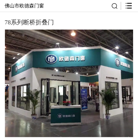
佛山市欧德森门窗
78系列断桥折叠门