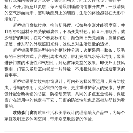
推拉式和内倾兼复合式等，采光面积大，配上人性化设计操作手
柄，令开启随意且灵敏，每天清晨刚睡醒悄悄推开窗户，一股清爽
的空气拂面而来，霎时唤醒身上的细胞，生活的体验感就在无形中
增加了。
断桥铝门窗抗拉伸、抗剪切强度、抵御热变形才能强度高，并
且断桥铝型材不易受酸碱腐蚀，不易变黄褪色，简直不用颐养，减
少维护的时间，在每个春夏秋冬后，颜色照旧光亮如新，质量仍然
坚硬，使别墅的外观照旧光鲜，这也是对生活质量的追求。
断桥铝采用隔热型材内外框软性分离，边框采用一胶条，双毛
条的三密封方式，合理别离水汽腔，胜利完成气水等压均衡，显着
进步门窗的水密性和气密性，到达窗净亮堂的效果。即便外面狂风
骤雨，门窗关紧后室内就是一片静谧，不用担忧雨水的浸透带来的
费事事。
断桥铝采用防蚊虫纱窗设计，可内外选择装置运用，具有防蚊
虫，苍蝇的作用，免受害虫的侵袭，更注重维护家人的安康。纱窗
设计配合断桥铝的防盗、防松动安装、共同的多点五金锁具，保证
窗户在运用中的稳定与平安，门窗的防盗性能也是高档别墅较为看
重的。
欧德森门窗
将质量生活和美学设计的理念融入产品中，为每个
家庭发明更多休闲空间，带来别墅般温馨的体验。