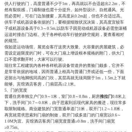
供人行驶的门，高度普通不少于1m，再高就以不合适超出2.2m，不
然有裂痕感，门扇制做也需十分提升。如外型设计、自然通风、光
照必需时，可在门边加腰窗，其高度从0.2m起，但也不合适过高。
供车子或机器设备依据的门，要根据细致状况决策，其高度宜较车
子或机器设备高于0.3～0.5m,以防车子因晃动或机器设备必需垫滚桶
运送时撞击门边框。关于各种机动车行驶的静空规则，要查看相对
的规范。
假如是运动场馆、展览会客厅这类大致量、大容量的房屋建筑，必
需设定超限度的门时，可在大门扇上增设根本规格的附门，供大门
口不需求翻开时，大家可以行驶。
现往常工程建筑内各种各样机器设备管道井的查验门颇多，它并不
是常常依据的地域，因而普通上框高与普通门齐或还低一些，下面
还留出与地脚线同高的门坎，其层高就无须局限于1m，1.5m上下就
能够。宾馆酒店客房，门扇层高≥2.1米。
5、门的宽度
普通住房单独立户门0.9～1米，室门0.8～0.8m，厨房
推拉门
0.8米上
下，洗手间门0.7～0.8米，由于思索到后现代家具的搬进，现往常多
取限制规格。商业建筑的门宽普通单道门1米，双开门1.2～1.8米，
再宽就需求思索到门扇的制做，双开门或多道门的门扇宽以0.6～
1.0M为宜。宾馆酒店客房门扇宽度普通≥0.8m，洗手间门扇宽
≥0.75m。