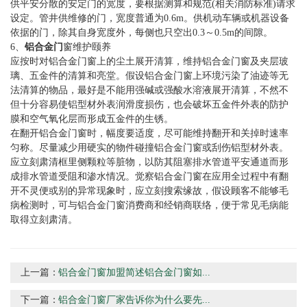
供平安分散的安定门的宽度，要根据测算和规范(相关消防标准)请求
设定。管井供维修的门，宽度普通为0.6m。供机动车辆或机器设备
依据的门，除其自身宽度外，每侧也只空出0.3～0.5m的间隙。
6、
铝合金门
窗维护颐养
应按时对铝合金门窗上的尘土展开清算，维持铝合金门窗及夹层玻
璃、五金件的清算和亮堂。假设铝合金门窗上环境污染了油迹等无
法清算的物品，最好是不能用强碱或强酸水溶液展开清算，不然不
但十分容易使铝型材外表润滑度损伤，也会破坏五金件外表的防护
膜和空气氧化层而形成五金件的生锈。
在翻开铝合金门窗时，幅度要适度，尽可能维持翻开和关掉时速率
匀称。尽量减少用硬实的物件碰撞铝合金门窗或刮伤铝型材外表。
应立刻肃清框里侧颗粒等脏物，以防其阻塞排水管道平安通道而形
成排水管道受阻和渗水情况。觉察铝合金门窗在应用全过程中有翻
开不灵便或别的异常现象时，应立刻搜索缘故，假设顾客不能够毛
病检测时，可与铝合金门窗消费商和经销商联络，便于常见毛病能
取得立刻肃清。
上一篇：
铝合金门窗加盟简述铝合金门窗如...
下一篇：
铝合金门窗厂家告诉你为什么要先...