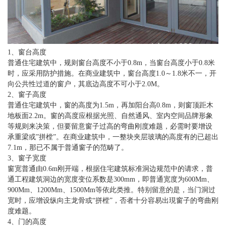
1、窗台高度
普通住宅建筑中，规则窗台高度不小于0.8m，当窗台高度小于0.8米
时，应采用防护措施。在商业建筑中，窗台高度1.0～1.8米不一，开
向公共性过道的窗户，其底边高度不可小于2.0M。
2、窗子高度
普通住宅建筑中，窗的高度为1.5m，再加阳台高0.8m，则窗顶距木
地板面2.2m。窗的高度应根据光照、自然通风、室内空间品牌形象
等规则来决策，但要留意窗子过高的弯曲刚度难题，必需时要增设
承重梁或”拼樘”。在商业建筑中，一整块夹层玻璃的高度有的已超出
7.1m，那已不属于普通窗子的范畴了。
3、窗子宽度
窗宽普通由0.6m刚开端，根据住宅建筑标准洞边规范中的请求，普
通工程建筑洞边的宽度变位系数是300mm，即普通宽度为600Mm、
900Mm、1200Mm、1500Mm等依此类推。特别留意的是，当门洞过
宽时，应增设纵向主龙骨或“拼樘”，否者十分容易出現窗子的弯曲刚
度难题。
4、门的高度