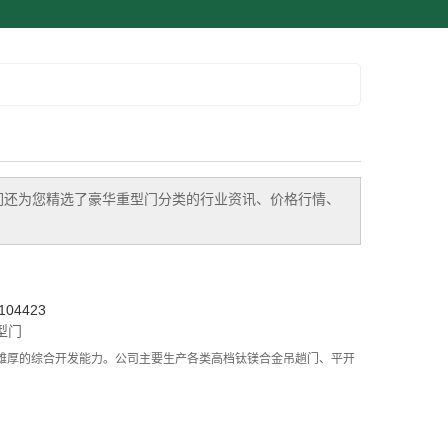
们还为您精选了
豪华重型门
分类的行业资讯、价格行情、
04423
型门
雄厚的综合开发能力。公司主要生产各类高档钛镁合金吊趟门、平开