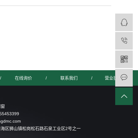
/
在线询价
/
联系我们
/
营业执照
门窗
55453399
sgdmc.com
南海区狮山镇松岗松石路石泉工业区2号之一