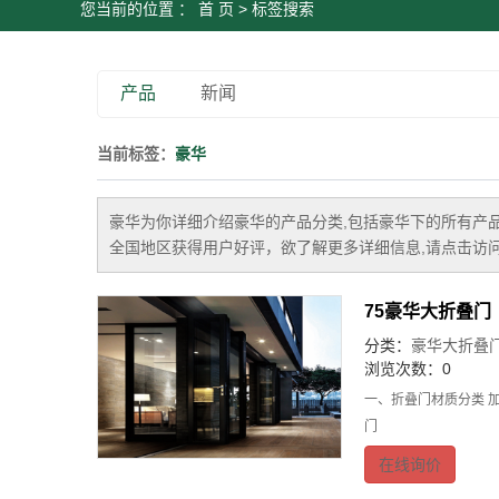
您当前的位置 ：
首 页
> 标签搜索
产品
新闻
当前标签：
豪华
豪华
为你详细介绍
豪华
的产品分类,包括
豪华
下的所有产
全国地区获得用户好评，欲了解更多详细信息,请点击访问
75豪华大折叠门
分类：
豪华大折叠
浏览次数：0
一、折叠门材质分类 
门
在线询价