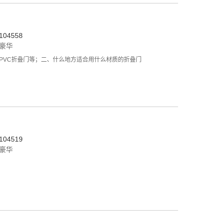
04558
豪华
PVC折叠门等；二、什么地方适合用什么材质的折叠门
04519
豪华