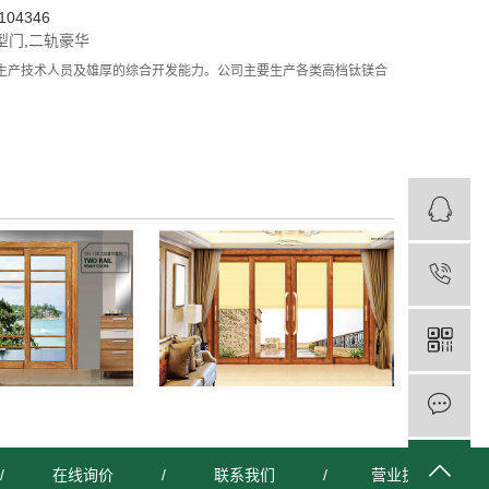
04346
型门
,
二轨豪华
生产技术人员及雄厚的综合开发能力。公司主要生产各类高档钛镁合
/
在线询价
/
联系我们
/
营业执照