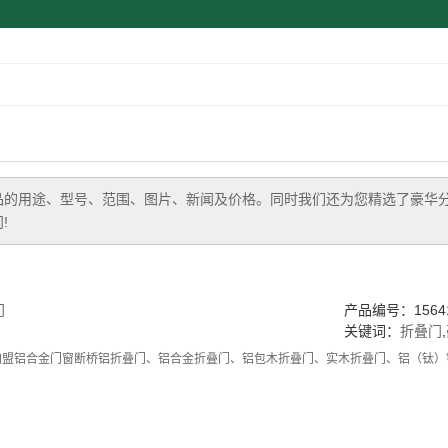
品的用途、型号、范围、图片、新闻及价格。同时我们还为您精选了
豪华
!
门
产品编号：15641
关键词：
折叠门
,
加盟铝合金门窗断桥铝折叠门、铝合金折叠门、铝包木折叠门、实木折叠门、铝（钛）